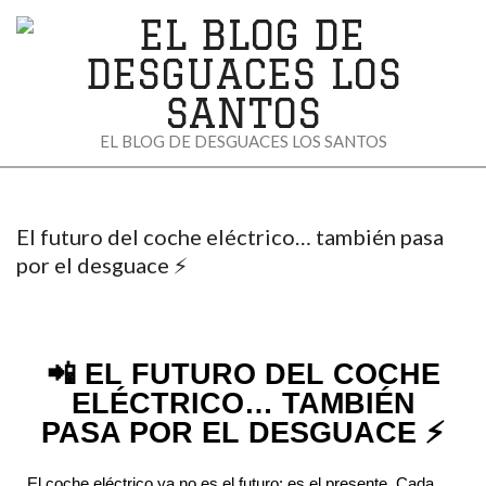
EL
EL BLOG DE DESGUACES LOS SANTOS
BLOG
DE
El futuro del coche eléctrico… también pasa
DESGUACES
por el desguace ⚡
LOS
SANTOS
📲 EL FUTURO DEL COCHE
ELÉCTRICO… TAMBIÉN
PASA POR EL DESGUACE ⚡
El coche eléctrico ya no es el futuro: es el presente. Cada