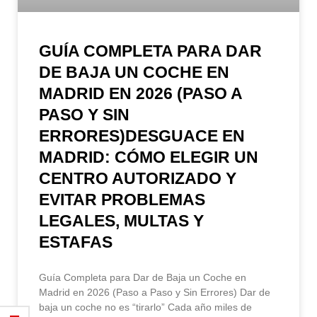
GUÍA COMPLETA PARA DAR
DE BAJA UN COCHE EN
MADRID EN 2026 (PASO A
PASO Y SIN
ERRORES)DESGUACE EN
MADRID: CÓMO ELEGIR UN
CENTRO AUTORIZADO Y
EVITAR PROBLEMAS
LEGALES, MULTAS Y
ESTAFAS
Guía Completa para Dar de Baja un Coche en
Madrid en 2026 (Paso a Paso y Sin Errores) Dar de
baja un coche no es “tirarlo” Cada año miles de