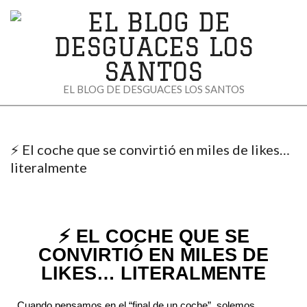
EL
EL BLOG DE DESGUACES LOS SANTOS
BLOG
DE
⚡ El coche que se convirtió en miles de likes…
DESGUACES
literalmente
LOS
SANTOS
⚡ EL COCHE QUE SE
CONVIRTIÓ EN MILES DE
LIKES… LITERALMENTE
Cuando pensamos en el “final de un coche”, solemos