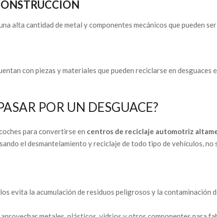
 CONSTRUCCIÓN
na alta cantidad de metal y componentes mecánicos que pueden ser re
uentan con piezas y materiales que pueden reciclarse en desguaces es
 PASAR POR UN DESGUACE?
 coches para convertirse en
centros de reciclaje automotriz altam
lsando el desmantelamiento y reciclaje de todo tipo de vehículos, no 
ulos evita la acumulación de residuos peligrosos y la contaminación d
aprovechar metales, plásticos, vidrios y otros componentes para fa