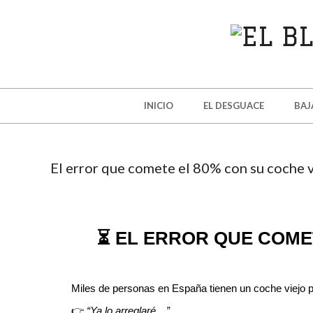
EL
BLOG
DE
INICIO
EL DESGUACE
BAJ
DESGU
LOS
El error que comete el 80% con su coche v
SANT
⏳ EL ERROR QUE COMET
Miles de personas en España tienen un coche viejo p
👉
“Ya lo arreglaré…”