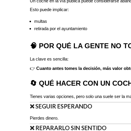
Un coche en la vía pública puede considerarse aban
Esto puede implicar:
multas
retirada por el ayuntamiento
🧠 POR QUÉ LA GENTE NO T
La clave es sencilla:
👉
Cuanto antes tomes la decisión, más valor ob
🔄 QUÉ HACER CON UN COC
Tienes varias opciones, pero solo una suele ser la m
❌ SEGUIR ESPERANDO
Pierdes dinero.
❌ REPARARLO SIN SENTIDO